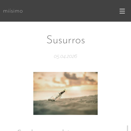
miísimo
Susurros
05.04.2026