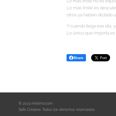
Lo más triste no es equiv
Lo más triste es descub
otros ya habían dictado u
Y cuando llega ese día, y
Lo único que importa es 
Share
© 2023 miisimo.com
Safe Creative. Todos los derechos reservados.