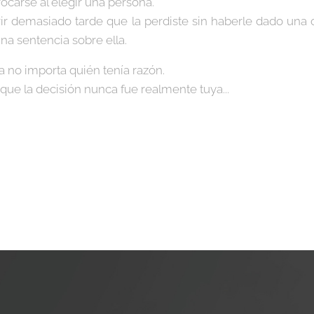
ocarse al elegir una persona.
rir demasiado tarde que la perdiste sin haberle dado una 
na sentencia sobre ella.
a no importa quién tenía razón.
que la decisión nunca fue realmente tuya...