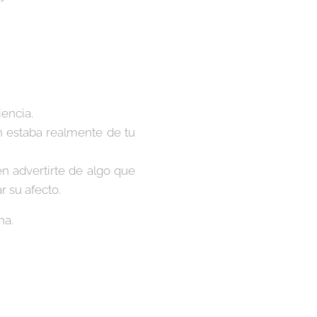
iencia.
n estaba realmente de tu
n advertirte de algo que
r su afecto.
na.