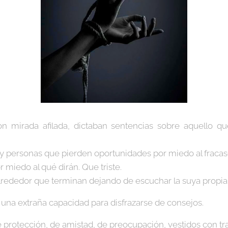
n mirada afilada, dictaban sentencias sobre aquello q
personas que pierden oportunidades por miedo al fracaso, 
r miedo al qué dirán. Que triste.
lrededor que terminan dejando de escuchar la suya propia
n una extraña capacidad para disfrazarse de consejos.
 protección, de amistad, de preocupación, vestidos con traj