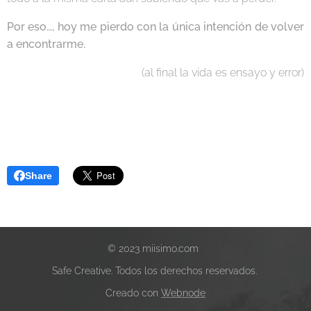
Por eso…, hoy me pierdo con la única intención de volver
a encontrarme.
(al final la vida es ensayo y error)
Share
© 2023 miisimo.com
Safe Creative. Todos los derechos reservados.
Creado con
Webnode