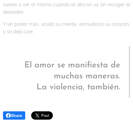
vuelve a ser el mismo cuando el otro se va sin recoger el
desorden.
Y sin poder más, acalló su mente, enmudeció su corazón,
y se dejó caer.
El amor se manifiesta de
muchas maneras.
La violencia, también.
Share