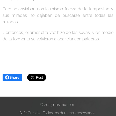
Pero se ansiaban con la misma fuerza de la tempestad y
sus miradas no dejaban de buscarse entre todas las
miradas.
… entonces, el amor otra vez hizo de las suyas, y en medio
de la tormenta se volvieron a acariciar con palabras.
Share
© 2023 miisimo.com
Safe Creative. Todos los derechos reservados.