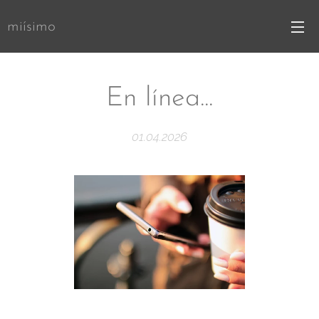
miísimo
En línea...
01.04.2026