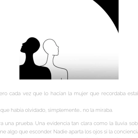
ero cada vez que lo hacían la mujer que recordaba est
er que había olvidado, simplemente… no la miraba.
ra una prueba. Una evidencia tan clara como la lluvia so
ene algo que esconder. Nadie aparta los ojos si la conciencia