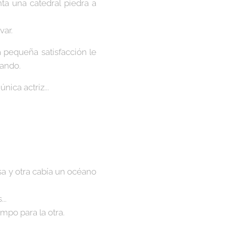
ta una catedral piedra a
var.
a pequeña satisfacción le
rando.
ica actriz...
sa y otra cabía un océano
..
mpo para la otra.