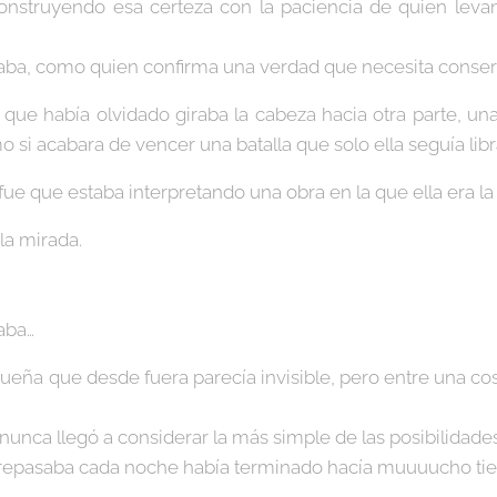
onstruyendo esa certeza con la paciencia de quien levan
saba, como quien confirma una verdad que necesita conser
que había olvidado giraba la cabeza hacia otra parte, un
omo si acabara de vencer una batalla que solo ella seguía lib
 que estaba interpretando una obra en la que ella era la ún
la mirada.
aba…
queña que desde fuera parecía invisible, pero entre una co
unca llegó a considerar la más simple de las posibilidades.
la repasaba cada noche había terminado hacía muuuucho tie