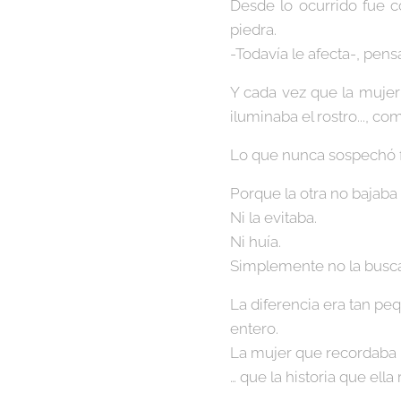
Desde lo ocurrido fue c
piedra.
-Todavía le afecta-, pen
Y cada vez que la mujer 
iluminaba el rostro..., c
Lo que nunca sospechó fue
Porque la otra no bajaba 
Ni la evitaba.
Ni huía.
Simplemente no la busc
La diferencia era tan pe
entero.
La mujer que recordaba n
… que la historia que el