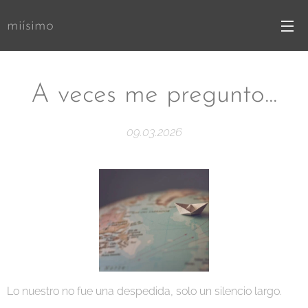
miísimo
A veces me pregunto...
09.03.2026
Lo nuestro no fue una despedida, solo un silencio largo.